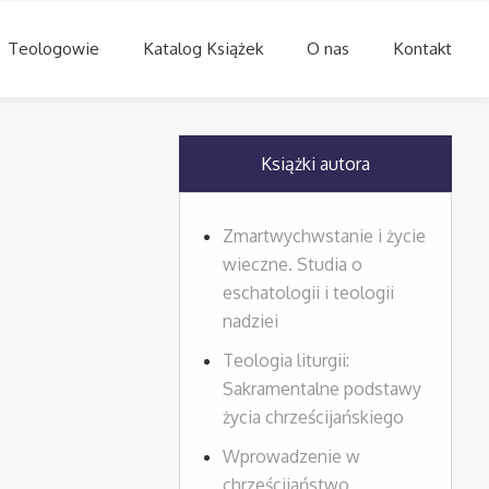
Teologowie
Katalog Książek
O nas
Kontakt
Książki autora
Zmartwychwstanie i życie
wieczne. Studia o
eschatologii i teologii
nadziei
Teologia liturgii:
Sakramentalne podstawy
życia chrześcijańskiego
Wprowadzenie w
chrześcijaństwo