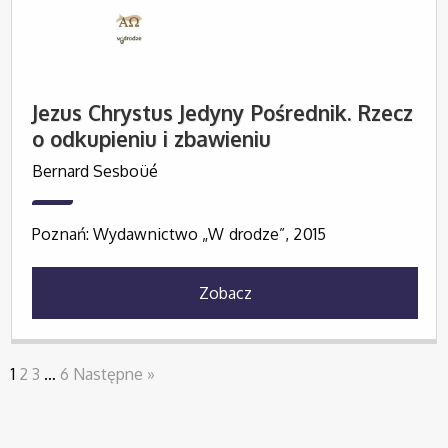
Jezus Chrystus Jedyny Pośrednik. Rzecz
o odkupieniu i zbawieniu
Bernard Sesboüé
Poznań: Wydawnictwo „W drodze”, 2015
Zobacz
1
2
3
…
6
Następne »