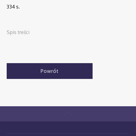
334 s.
Spis treści
Powrót