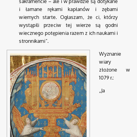
sakramencie – ale i w prawdzie są dotykane
i łamane rękami kapłanów i zębami
wiernych starte. Ogłaszam, że ci, którzy
wystąpili przeciw tej wierze są godni
wiecznego potępienia razem z ich naukami i
stronnikami”.
Wyznanie
wiary
złożone w
1079 r.:
„Ja