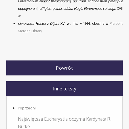
Praestantium aliquot theologorum, qui Rom. antichristum praecipue
oppugnarunt, effigies
,
quibus addita elogia librorumque catalogi,
XVII
w.
Krwawiąca Hostia z Dijon,
XVI w., ms. M.1144, obecnie w
Pierpont
Morgan Library
.
Powrót
Inne teksty
Poprzedni:
Najświętsza Eucharystia oczyma Kardynała R.
Burke