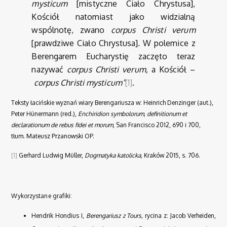
mysticum
[mistyczne Ciało Chrystusa],
Kościół natomiast jako widzialną
wspólnotę, zwano
corpus Christi verum
[prawdziwe Ciało Chrystusa]
.
W polemice z
Berengarem Eucharystię zaczęto teraz
nazywać
corpus Christi verum,
a Kościół –
corpus Christi mysticum”
[1]
.
Teksty łacińskie wyznań wiary Berengariusza w: Heinrich Denzinger (aut.),
Peter Hünermann (red.),
Enchiridion symbolorum, definitionum et
declarationum de rebus fidei et morum
, San Francisco 2012, 690 i 700,
tłum. Mateusz Przanowski OP.
[1]
Gerhard Ludwig Müller,
Dogmatyka katolicka,
Kraków 2015, s. 706.
Wykorzystane grafiki:
Hendrik Hondius I,
Berengariusz z Tours,
rycina z: Jacob Verheiden,