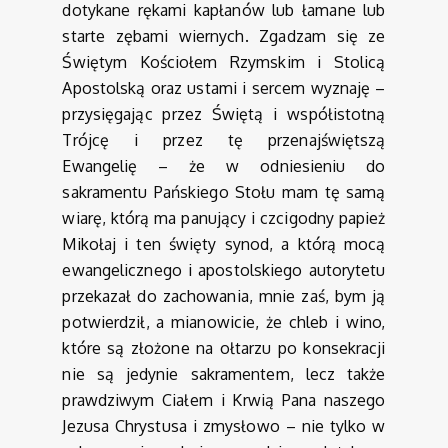
dotykane rękami kapłanów lub łamane lub
starte zębami wiernych. Zgadzam się ze
Świętym Kościołem Rzymskim i Stolicą
Apostolską oraz ustami i sercem wyznaję –
przysięgając przez Świętą i współistotną
Trójcę i przez tę przenajświętszą
Ewangelię – że w odniesieniu do
sakramentu Pańskiego Stołu mam tę samą
wiarę, którą ma panujący i czcigodny papież
Mikołaj i ten święty synod, a którą mocą
ewangelicznego i apostolskiego autorytetu
przekazał do zachowania, mnie zaś, bym ją
potwierdził, a mianowicie, że chleb i wino,
które są złożone na ołtarzu po konsekracji
nie są jedynie sakramentem, lecz także
prawdziwym Ciałem i Krwią Pana naszego
Jezusa Chrystusa i zmysłowo – nie tylko w