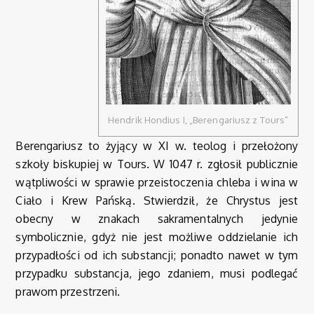
Hendrik Hondius I, „Berengariusz z Tours”
Berengariusz to żyjący w XI w. teolog i przełożony
szkoły biskupiej w Tours. W 1047 r. zgłosił publicznie
wątpliwości w sprawie przeistoczenia chleba i wina w
Ciało i Krew Pańską. Stwierdził, że Chrystus jest
obecny w znakach sakramentalnych jedynie
symbolicznie, gdyż nie jest możliwe oddzielanie ich
przypadłości od ich substancji; ponadto nawet w tym
przypadku substancja, jego zdaniem, musi podlegać
prawom przestrzeni.