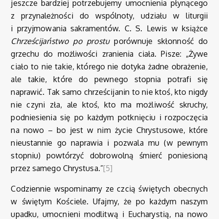
jeszcze bardziej potrzebujemy umocnienia płynącego
z przynależności do wspólnoty, udziału w liturgii
i przyjmowania sakramentów. C. S. Lewis w książce
Chrześcijaństwo po prostu
porównuje skłonność do
grzechu do możliwości zranienia ciała. Pisze: „Żywe
ciało to nie takie, którego nie dotyka żadne obrażenie,
ale takie, które do pewnego stopnia potrafi się
naprawić. Tak samo chrześcijanin to nie ktoś, kto nigdy
nie czyni zła, ale ktoś, kto ma możliwość skruchy,
podniesienia się po każdym potknięciu i rozpoczęcia
na nowo – bo jest w nim życie Chrystusowe, które
nieustannie go naprawia i pozwala mu (w pewnym
stopniu) powtórzyć dobrowolną śmierć poniesioną
przez samego Chrystusa.”
[5]
Codziennie wspominamy ze czcią świętych obecnych
w świętym Kościele. Ufajmy, że po każdym naszym
upadku, umocnieni modlitwą i Eucharystią, na nowo