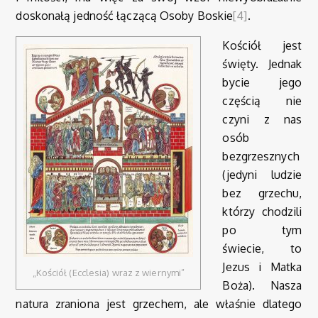
doskonałą jedność łączącą Osoby Boskie
[4]
.
Kościół jest
święty. Jednak
bycie jego
częścią nie
czyni z nas
osób
bezgrzesznych
(jedyni ludzie
bez grzechu,
którzy chodzili
po tym
świecie, to
Jezus i Matka
„Kościół (Ecclesia) wraz z wiernymi”
Boża). Nasza
natura zraniona jest grzechem, ale właśnie dlatego