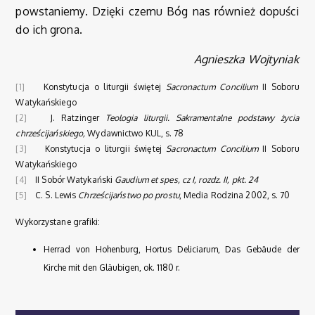
powstaniemy. Dzięki czemu Bóg nas również dopuści
do ich grona.
Agnieszka Wojtyniak
[1]
Konstytucja o liturgii świętej
Sacronactum Concilium
II Soboru
Watykańskiego
[2]
J. Ratzinger
Teologia liturgii. Sakramentalne podstawy życia
chrześcijańskiego,
Wydawnictwo KUL, s. 78
[3]
Konstytucja o liturgii świętej
Sacronactum Concilium
II Soboru
Watykańskiego
[4]
II Sobór Watykański
Gaudium et spes, cz I, rozdz. II, pkt. 24
[5]
C. S. Lewis
Chrześcijaństwo po prostu
, Media Rodzina 2002, s. 70
Wykorzystane grafiki:
Herrad von Hohenburg, Hortus Deliciarum, Das Gebäude der
Kirche mit den Gläubigen, ok. 1180 r.