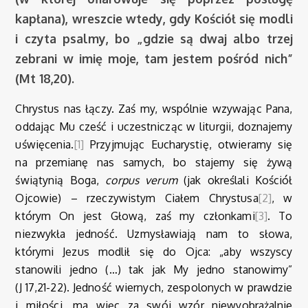
kapłana), wreszcie wtedy, gdy Kościół się modli
i czyta psalmy, bo „gdzie są dwaj albo trzej
zebrani w imię moje, tam jestem pośród nich”
(Mt 18,20).
Chrystus nas łączy. Zaś my, wspólnie wzywając Pana,
oddając Mu cześć i uczestnicząc w liturgii, doznajemy
uświęcenia.
[1]
Przyjmując Eucharystię, otwieramy się
na przemianę nas samych, bo stajemy się żywą
świątynią Boga,
corpus verum
(jak określali Kościół
Ojcowie) – rzeczywistym Ciałem Chrystusa
[2]
, w
którym On jest Głową, zaś my członkami
[3]
. To
niezwykła jedność. Uzmysławiają nam to słowa,
którymi Jezus modlił się do Ojca: „aby wszyscy
stanowili jedno (…) tak jak My jedno stanowimy”
(J 17,21-22). Jedność wiernych, zespolonych w prawdzie
i miłości, ma więc za swój wzór niewyobrażalnie