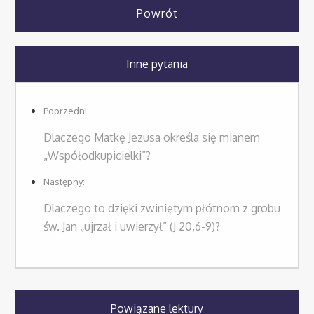
Powrót
Inne pytania
Poprzedni:
Dlaczego Matkę Jezusa określa się mianem
„Współodkupicielki”?
Następny:
Dlaczego to dzięki zwiniętym płótnom z grobu
św. Jan „ujrzał i uwierzył” (J 20,6-9)?
Powiązane lektury