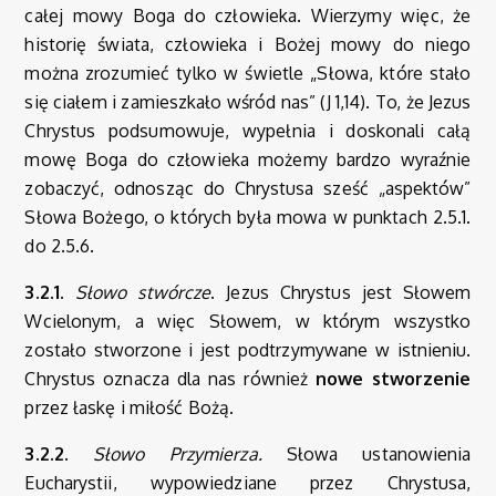
całej mowy Boga do człowieka. Wierzymy więc, że
historię świata, człowieka i Bożej mowy do niego
można zrozumieć tylko w świetle „Słowa, które stało
się ciałem i zamieszkało wśród nas” (J 1,14). To, że Jezus
Chrystus podsumowuje, wypełnia i doskonali całą
mowę Boga do człowieka możemy bardzo wyraźnie
zobaczyć, odnosząc do Chrystusa sześć „aspektów”
Słowa Bożego, o których była mowa w punktach 2.5.1.
do 2.5.6.
3.2.1.
Słowo stwórcze
. Jezus Chrystus jest Słowem
Wcielonym, a więc Słowem, w którym wszystko
zostało stworzone i jest podtrzymywane w istnieniu.
Chrystus oznacza dla nas również
nowe stworzenie
przez łaskę i miłość Bożą.
3.2.2.
Słowo Przymierza.
Słowa ustanowienia
Eucharystii, wypowiedziane przez Chrystusa,