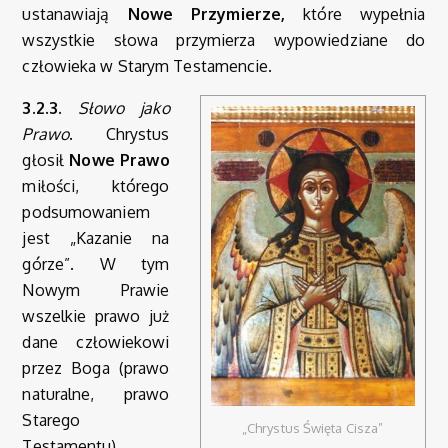
ustanawiają
Nowe Przymierze,
które wypełnia
wszystkie słowa przymierza wypowiedziane do
człowieka w Starym Testamencie.
3.2.3.
Słowo jako
Prawo
. Chrystus
głosił
Nowe Prawo
miłości, którego
podsumowaniem
jest „Kazanie na
górze”. W tym
Nowym Prawie
wszelkie prawo już
dane człowiekowi
przez Boga (prawo
naturalne, prawo
Starego
„Chrystus Święta Cisza”
Testamentu)