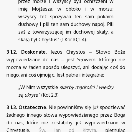
przez morze i wszyscy byli ochrzczeni w
imię Mojżesza, w obłoku i w morzu;
wszyscy też spożywali ten sam pokarm
duchowy i pili ten sam duchowy napój. Pili
zaś z towarzyszącej im duchowej skały, a
skałą był Chrystus” (1 Kor 10,1-4).
3.1.2. Doskonałe.
Jezus Chrystus – Słowo Boże
wypowiedziane do nas – jest Słowem, którego nie
można w żaden sposób ulepszyć, ani dodając coś do
niego, ani coś ujmując. Jest pełne i integralne:
„W Nim wszystkie
skarby mądrości i wiedzy
są ukryte”
(Kol 2,3)
3.1.3.
Ostateczne.
Nie powinniśmy się już spodziewać
żadnego innego słowa wypowiedzianego przez Boga
do nas, które nie zostałoby już wypowiedziane w
Chrystusie.
Św. Jan od Krzyża
, piętnując