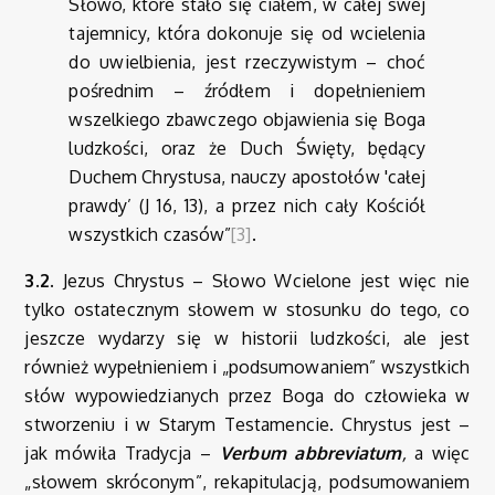
Słowo, które stało się ciałem, w całej swej
tajemnicy, która dokonuje się od wcielenia
do uwielbienia, jest rzeczywistym – choć
pośrednim – źródłem i dopełnieniem
wszelkiego zbawczego objawienia się Boga
ludzkości, oraz że Duch Święty, będący
Duchem Chrystusa, nauczy apostołów 'całej
prawdy’ (J 16, 13), a przez nich cały Kościół
wszystkich czasów”
[3]
.
3.2.
Jezus Chrystus – Słowo Wcielone jest więc nie
tylko ostatecznym słowem w stosunku do tego, co
jeszcze wydarzy się w historii ludzkości, ale jest
również wypełnieniem i „podsumowaniem” wszystkich
słów wypowiedzianych przez Boga do człowieka w
stworzeniu i w Starym Testamencie. Chrystus jest –
jak mówiła Tradycja –
Verbum abbreviatum
,
a więc
„słowem skróconym”, rekapitulacją, podsumowaniem