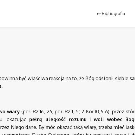
e-Bibliografia
owinna być właściwa reakcja na to, że Bóg odsłonił siebie 
a.
wo wiary
(por. Rz 16, 26; por. Rz 1, 5; 2 Kor 10,5-6), przez któ
gu, okazując
pełną uległość rozumu i woli wobec Bog
rzez Niego dane. By móc okazać taką wiarę, trzeba mieć łask