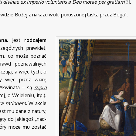
ati divinae ex imperio voluntatis a Deo motae per gratiam
[3]
.
wdzie Bożej z nakazu woli, poruszonej łaską przez Boga”.
mna
. Jest
rodzajem
ególnych prawideł,
tym, co może poznać
prawd poznawalnych
czają, a więc tych, o
my więc przez wiarę
 Akwinata – są
supra
j, o Wcieleniu, itp.).
ra rationem
. W akcie
st mu dane z natury,
ęty do jakiegoś „nad-
który może mu zostać