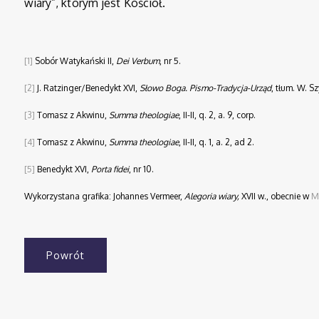
wiary”, którym jest Kościół.
[1]
Sobór Watykański II,
Dei Verbum
, nr 5.
[2]
J. Ratzinger/Benedykt XVI,
Słowo Boga. Pismo-Tradycja-Urząd
, tłum. W. S
[3]
Tomasz z Akwinu,
Summa theologiae
, II-II, q. 2, a. 9, corp.
[4]
Tomasz z Akwinu,
Summa theologiae
, II-II, q. 1, a. 2, ad 2.
[5]
Benedykt XVI,
Porta fidei
, nr 10.
Wykorzystana grafika: Johannes Vermeer,
Alegoria wiary,
XVII w., obecnie w
M
Powrót