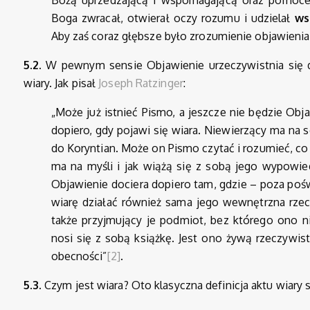
Bożą uprzedzającą i wspomagającą oraz pomoce 
Boga zwracał, otwierał oczy rozumu i udzielał
ws
Aby zaś coraz głębsze było zrozumienie objawienia
5.2.
W pewnym sensie Objawienie urzeczywistnia się d
wiary. Jak pisał
Joseph Ratzinger
:
„Może już istnieć Pismo, a jeszcze nie będzie Obj
dopiero, gdy pojawi się wiara. Niewierzący ma na s
do Koryntian. Może on Pismo czytać i rozumieć, co
ma na myśli i jak wiążą się z sobą jego wypowied
Objawienie dociera dopiero tam, gdzie – poza poś
wiarę działać również sama jego wewnętrzna rze
także przyjmujący je podmiot, bez którego ono ni
nosi się z sobą książkę. Jest ono żywą rzeczywis
obecności”
[2]
.
5.3.
Czym jest wiara? Oto klasyczna definicja aktu wiar