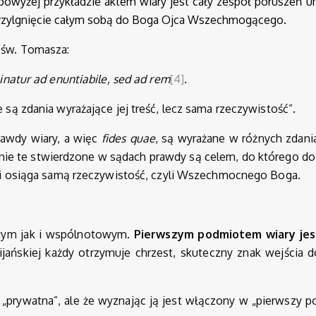
owyżej przykładzie aktem wiary jest cały zespół poruszeń u
 przylgnięcie całym sobą do Boga Ojca Wszechmogącego.
ą św. Tomasza:
inatur ad enuntiabile, sed ad rem
[4]
.
ą zdania wyrażające jej treść, lecz sama rzeczywistość”.
rawdy wiary, a więc
fides quae
, są wyrażane w różnych zdani
, nie te stwierdzone w sądach prawdy są celem, do którego d
nia i osiąga samą rzeczywistość, czyli Wszechmocnego Boga.
tym jak i wspólnotowym.
Pierwszym podmiotem wiary jes
ańskiej każdy otrzymuje chrzest, skuteczny znak wejścia d
 „prywatna”, ale że wyznając ją jest włączony w „pierwszy 