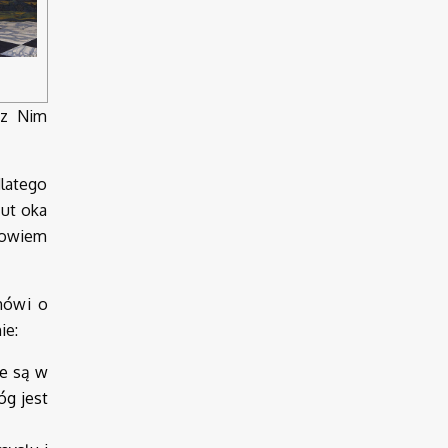
 z Nim
dlatego
zut oka
 bowiem
mówi o
ie:
re są w
óg jest