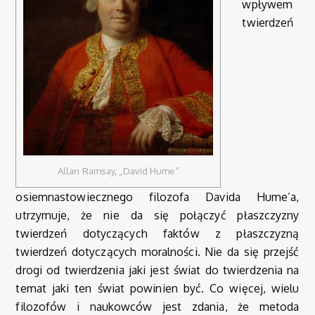
wpływem
twierdzeń
Allan Ramsay, „David Hume”
osiemnastowiecznego filozofa Davida Hume’a,
utrzymuje, że nie da się połączyć płaszczyzny
twierdzeń dotyczących faktów z płaszczyzną
twierdzeń dotyczących moralności. Nie da się przejść
drogi od twierdzenia jaki jest świat do twierdzenia na
temat jaki ten świat powinien być. Co więcej, wielu
filozofów i naukowców jest zdania, że metoda