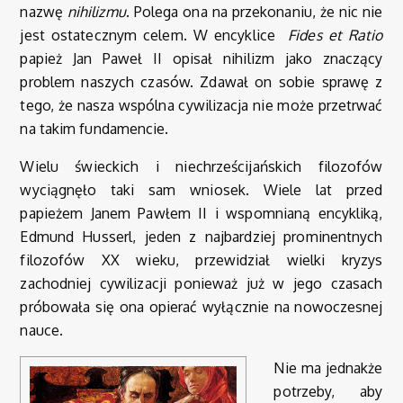
nazwę
nihilizmu
. Polega ona na przekonaniu, że nic nie
jest ostatecznym celem. W encyklice
Fides et Ratio
papież Jan Paweł II opisał nihilizm jako znaczący
problem naszych czasów. Zdawał on sobie sprawę z
tego, że nasza wspólna cywilizacja nie może przetrwać
na takim fundamencie.
Wielu świeckich i niechrześcijańskich filozofów
wyciągnęło taki sam wniosek. Wiele lat przed
papieżem Janem Pawłem II i wspomnianą encykliką,
Edmund Husserl, jeden z najbardziej prominentnych
filozofów XX wieku, przewidział wielki kryzys
zachodniej cywilizacji ponieważ już w jego czasach
próbowała się ona opierać wyłącznie na nowoczesnej
nauce.
Nie ma jednakże
potrzeby, aby