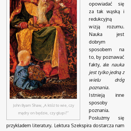
opowiadać się
za tak wąską i
redukcyjną
wizją rozumu.
Nauka jest
dobrym
sposobem na
to, by poznawać
fakty, ale
nauka
jest tylko jedną z
wielu dróg
poznania.
Istnieją inne
sposoby
John Byam Shaw, „A któż to wie, czy
poznania.
mądry on będzie, czy głupi?”
Posłużmy się
przykładem literatury. Lektura Szekspira dostarcza nam