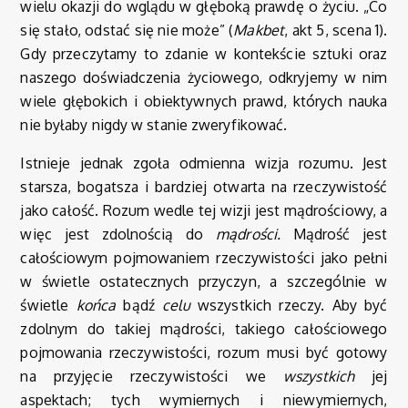
wielu okazji do wglądu w głęboką prawdę o życiu. „Co
się stało, odstać się nie może” (
Makbet
, akt 5, scena 1).
Gdy przeczytamy to zdanie w kontekście sztuki oraz
naszego doświadczenia życiowego, odkryjemy w nim
wiele głębokich i obiektywnych prawd, których nauka
nie byłaby nigdy w stanie zweryfikować.
Istnieje jednak zgoła odmienna wizja rozumu. Jest
starsza, bogatsza i bardziej otwarta na rzeczywistość
jako całość. Rozum wedle tej wizji jest mądrościowy, a
więc jest zdolnością do
mądrości.
Mądrość jest
całościowym pojmowaniem rzeczywistości jako pełni
w świetle ostatecznych przyczyn, a szczególnie w
świetle
końca
bądź
celu
wszystkich rzeczy. Aby być
zdolnym do takiej mądrości, takiego całościowego
pojmowania rzeczywistości, rozum musi być gotowy
na przyjęcie rzeczywistości we
wszystkich
jej
aspektach; tych wymiernych i niewymiernych,