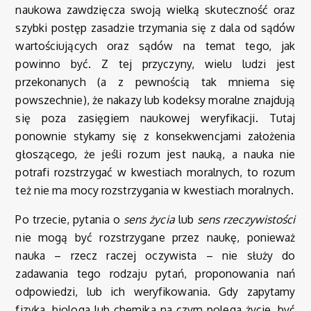
naukowa zawdzięcza swoją wielką skuteczność oraz
szybki postęp zasadzie trzymania się z dala od sądów
wartościujących oraz sądów na temat tego, jak
powinno być. Z tej przyczyny, wielu ludzi jest
przekonanych (a z pewnością tak mniema się
powszechnie), że nakazy lub kodeksy moralne znajdują
się poza zasięgiem naukowej weryfikacji. Tutaj
ponownie stykamy się z konsekwencjami założenia
głoszącego, że jeśli rozum jest nauką, a nauka nie
potrafi rozstrzygać w kwestiach moralnych, to rozum
też nie ma mocy rozstrzygania w kwestiach moralnych.
Po trzecie, pytania o
sens życia
lub
sens rzeczywistości
nie mogą być rozstrzygane przez naukę, ponieważ
nauka – rzecz raczej oczywista – nie służy do
zadawania tego rodzaju pytań, proponowania nań
odpowiedzi, lub ich weryfikowania. Gdy zapytamy
fizyka, biologa lub chemika na czym polega życie, być