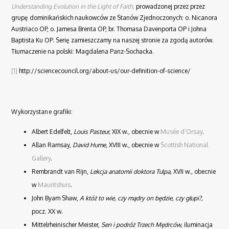
Understanding Evolution in the Light of Faith,
prowadzonej przez przez
grupę dominikańskich naukowców ze Stanów Zjednoczonych: o. Nicanora
Austriaco OP, o. Jamesa Brenta OP, br. Thomasa Davenporta OP i Johna
Baptista Ku OP. Serię zamieszczamy na naszej stronie za zgodą autorów.
Tłumaczenie na polski: Magdalena Panz-Sochacka.
[1]
http://sciencecouncil.org/about-us/our-definition-of-science/
Wykorzystane grafiki:
Albert Edelfelt,
Louis Pasteur,
XIX w., obecnie w
Musée d’Orsay
.
Allan Ramsay,
David Hume,
XVIII w., obecnie w
Scottish National
Gallery
.
Rembrandt van Rijn,
Lekcja anatomii doktora Tulpa,
XVII w., obecnie
w
Mauritshuis
.
John Byam Shaw,
A któż to wie, czy mądry on będzie, czy głupi?,
pocz. XX w.
Mittelrheinischer Meister,
Sen i podróż Trzech Mędrców,
iluminacja