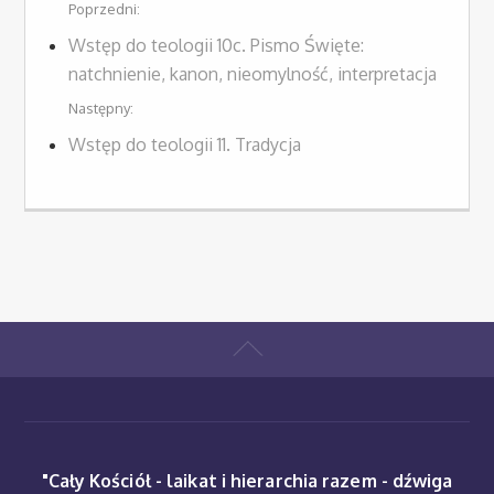
Poprzedni:
Wstęp do teologii 10c. Pismo Święte:
natchnienie, kanon, nieomylność, interpretacja
Następny:
Wstęp do teologii 11. Tradycja
"Cały Kościół - laikat i hierarchia razem - dźwiga