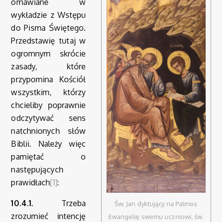
omawiane w
wykładzie z Wstępu
do Pisma Świętego.
Przedstawię tutaj w
ogromnym skrócie
zasady, które
przypomina Kościół
wszystkim, którzy
chcieliby poprawnie
odczytywać sens
natchnionych słów
Biblii. Należy więc
pamiętać o
następujących
prawidłach
[1]
:
10.4.1.
Trzeba
Św. Jan dyktujący na Patmos
zrozumieć intencję
Ewangelię swemu uczniowi, św.