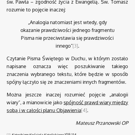
św. Pawła – zgodność życia z Ewangelią. Św. Tomasz
rozumie to pojęcie inaczej:
„Analogia natomiast jest wtedy, gdy
okazanie prawdziwości jednego fragmentu
Pisma nie przeciwstawia się prawdziwości
innego”
[3]
.
Czytanie Pisma Świętego w Duchu, w którym zostało
napisane oznacza więc poszukiwanie takiego
znaczenia wybranego tekstu, które będzie w sposób
spójny łączyło się ze znaczeniami innych fragmentów.
Można jeszcze inaczej rozumieć pojęcie „analogii
wiary”, a mianowicie jako
spójność prawd wiary między
sobą i w całości planu Objawienia
[4]
.
Mateusz Przanowski OP
[1]
Katechizm Kościoła Katolickiego
109-114.