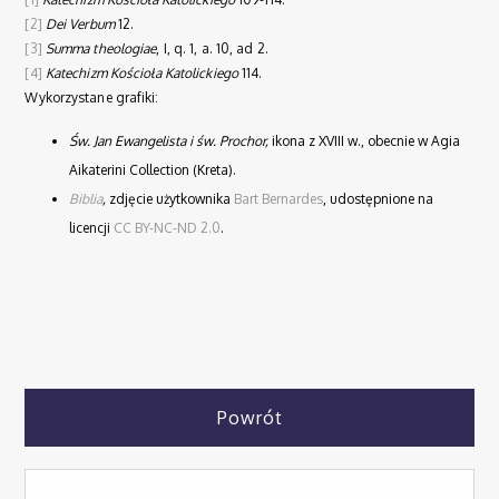
[2]
Dei Verbum
12.
[3]
Summa theologiae
, I, q. 1, a. 10, ad 2.
[4]
Katechizm Kościoła Katolickiego
114.
Wykorzystane grafiki:
Św. Jan Ewangelista i św. Prochor,
ikona z XVIII w., obecnie w Agia
Aikaterini Collection (Kreta).
Biblia
,
zdjęcie użytkownika
Bart Bernardes
, udostępnione na
licencji
CC BY-NC-ND 2.0
.
Powrót