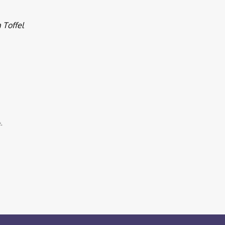
 Toffel
e
.