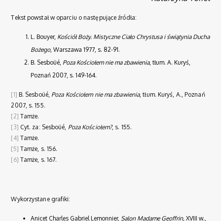
Tekst powstał w oparciu o następujące źródła:
L. Bouyer,
Kościół Boży. Mistyczne Ciało Chrystusa i świątynia Ducha
Bożego
, Warszawa 1977, s. 82-91.
B. Sesboüé,
Poza Kościołem nie ma zbawienia
, tłum. A. Kuryś,
Poznań 2007, s. 149-164.
[1]
B. Sesboüé,
Poza Kościołem nie ma zbawienia
, tłum. Kuryś, A., Poznań
2007, s. 155.
[2]
Tamże.
[3]
Cyt. za: Sesboüé,
Poza Kościołem?
, s. 155.
[4]
Tamże.
[5]
Tamże, s. 156.
[6]
Tamże, s. 167.
Wykorzystane grafiki:
Anicet Charles Gabriel Lemonnier,
Salon Madame Geoffrin,
XVIII w.,