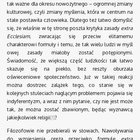
tak ważne dla okresu nowożytnego – ogromnej zmiany
kulturowej, czyli zmiany myślenia, która w centrum na
stałe postawiła człowieka. Dlatego też łatwo domyślić
się, że właśnie w tę stronę poszła krytyka zasady
extra
Ecclesiam
, zwracając się przeciw elitarnemu
charakterowi formuły i temu, że tak wielu ludzi w myśl
owej zasady miałoby zostać potępionymi.
Świadomość, że większą część ludzkości tak łatwo
skazuje się na piekło, bez reszty oburzała
oświeceniowe społeczeństwo. Już w takiej reakcji
można dostrzec zalążek tego, co stanie się w
kolejnych stuleciach naglącym problemem: pojawia się
indyferentyzm, a wraz z nim pytanie, czy nie jest może
tak, że można zostać zbawionym, będąc wyznawcą
jakiejkolwiek religii
[1]
?
Filozofowie nie przebierali w słowach. Nawoływania
do wzniesienia oręża przeciwko formule
extra