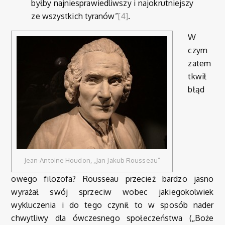
byłby najniesprawiedliwszy i najokrutniejszy
ze wszystkich tyranów”
[4]
.
W
czym
zatem
tkwił
błąd
Jean-Antoine Houdon, „Jan Jakub Rousseau”
owego filozofa? Rousseau przecież bardzo jasno
wyrażał swój sprzeciw wobec jakiegokolwiek
wykluczenia i do tego czynił to w sposób nader
chwytliwy dla ówczesnego społeczeństwa („Boże