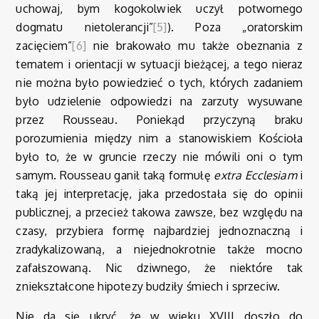
uchowaj, bym kogokolwiek uczył potwornego
dogmatu nietolerancji”
[5]
). Poza „oratorskim
zacięciem”
[6]
nie brakowało mu także obeznania z
tematem i orientacji w sytuacji bieżącej, a tego nieraz
nie można było powiedzieć o tych, których zadaniem
było udzielenie odpowiedzi na zarzuty wysuwane
przez Rousseau. Poniekąd przyczyną braku
porozumienia między nim a stanowiskiem Kościoła
było to, że w gruncie rzeczy nie mówili oni o tym
samym. Rousseau ganił taką formułę
extra Ecclesiam
i
taką jej interpretację, jaka przedostała się do opinii
publicznej, a przecież takowa zawsze, bez względu na
czasy, przybiera formę najbardziej jednoznaczną i
zradykalizowaną, a niejednokrotnie także mocno
zafałszowaną. Nic dziwnego, że niektóre tak
zniekształcone hipotezy budziły śmiech i sprzeciw.
Nie da się ukryć, że w wieku XVIII doszło do