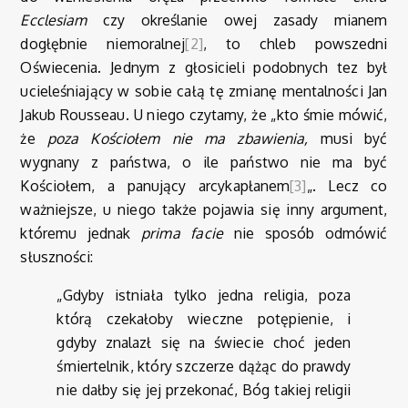
Ecclesiam
czy określanie owej zasady mianem
dogłębnie niemoralnej
[2]
, to chleb powszedni
Oświecenia. Jednym z głosicieli podobnych tez był
ucieleśniający w sobie całą tę zmianę mentalności Jan
Jakub Rousseau. U niego czytamy, że „kto śmie mówić,
że
poza Kościołem nie ma zbawienia,
musi być
wygnany z państwa, o ile państwo nie ma być
Kościołem, a panujący arcykapłanem
[3]
„. Lecz co
ważniejsze, u niego także pojawia się inny argument,
któremu jednak
prima facie
nie sposób odmówić
słuszności:
„Gdyby istniała tylko jedna religia, poza
którą czekałoby wieczne potępienie, i
gdyby znalazł się na świecie choć jeden
śmiertelnik, który szczerze dążąc do prawdy
nie dałby się jej przekonać, Bóg takiej religii