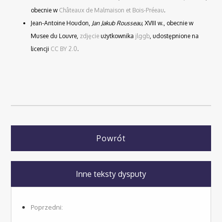
obecnie w
Châteaux de Malmaison et Bois-Préeau
.
Jean-Antoine Houdon,
Jan Jakub Rousseau,
XVIII w., obecnie w
Musee du Louvre,
zdjęcie
użytkownika
jlggb
, udostępnione na
licencji
CC BY 2.0
.
Powrót
Inne teksty dysputy
Poprzedni: