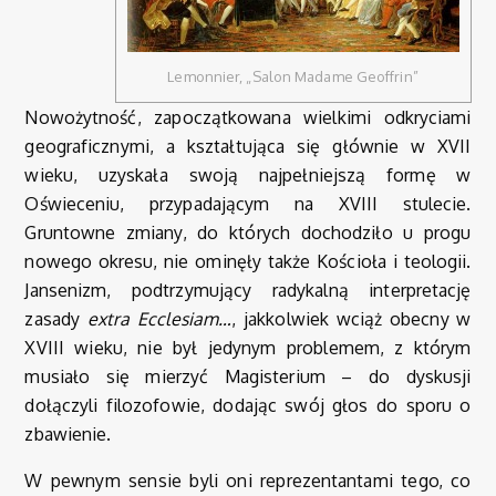
Lemonnier, „Salon Madame Geoffrin”
Nowożytność, zapoczątkowana wielkimi odkryciami
geograficznymi, a kształtująca się głównie w XVII
wieku, uzyskała swoją najpełniejszą formę w
Oświeceniu, przypadającym na XVIII stulecie.
Gruntowne zmiany, do których dochodziło u progu
nowego okresu, nie ominęły także Kościoła i teologii.
Jansenizm, podtrzymujący radykalną interpretację
zasady
extra Ecclesiam…
, jakkolwiek wciąż obecny w
XVIII wieku, nie był jedynym problemem, z którym
musiało się mierzyć Magisterium – do dyskusji
dołączyli filozofowie, dodając swój głos do sporu o
zbawienie.
W pewnym sensie byli oni reprezentantami tego, co