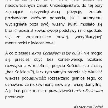
nieodwracalnych zmian. Chrześcijaństwo, do tej pory
zajmujące uprzywilejowaną pozycję, zostało
pozbawione zarówno poparcia, jak i autorytetu;
wyciągnięte poza swój własny świat, musiało się
bronić, przeanalizować swoje podstawy i nie spotkało
się ze zrozumieniem nowej, „weryfikacyjnej”
mentalności oświeceniowej.
A co z zasadą
extra Ecclesiam salus nulla?
Nie mogło
się przecież obyć bez konsekwencji. Szukano
rozwiązania w redefinicji pojęcia Kościoła (co znaczy
„bez Kościoła”?), lecz tym samym zaczęła się wkradać
większa pobłażliwość; rozszerzano granice tego, co
uznawano za niezawinioną niewiarę i wiarę domyślną.
A jednak przekonanie o prawdziwości
extra Ecclesiam
przetrwało.
Katarzyna Toffel