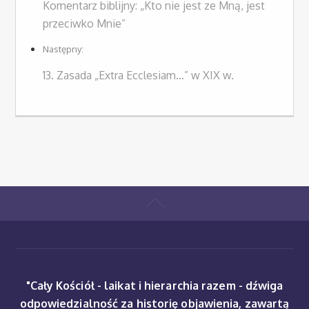
Komentarz biblijny: „Kto nie jest ze Mną, jest
przeciwko Mnie”
Następny:
13. Zasada „Extra Ecclesiam…” w XIX w.
"Cały Kościół - laikat i hierarchia razem - dźwiga
odpowiedzialność za historię objawienia, zawartą