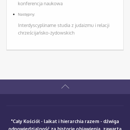
konferencja naukowa
Następny:
Interdyscyplinarne studia z judaizmu i relacji
chrześcijańsko-żydowskich
"Cały Kościół - laikat i hierarchia razem - dźwiga
odpowiedzialność za historię objawienia, zawartą