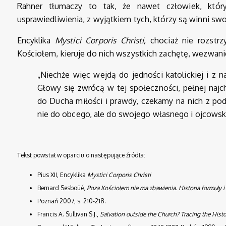
Rahner tłumaczy to tak, że nawet człowiek, któr
usprawiedliwienia, z wyjątkiem tych, którzy są winni sw
Encyklika
Mystici Corporis Christi,
chociaż nie rozstrz
Kościołem, kieruje do nich wszystkich zachętę, wezwani
„Niechże więc wejdą do jedności katolickiej i z n
Głowy się zwrócą w tej społeczności, pełnej najc
do Ducha miłości i prawdy, czekamy na nich z pod
nie do obcego, ale do swojego własnego i ojcows
Tekst powstał w oparciu o następujące źródła:
Pius XII, Encyklika
Mystici Corporis Christi
Bernard Sesboüé,
Poza Kościołem nie ma zbawienia. Historia formuły i
Poznań 2007, s. 210-218.
Francis A. Sullivan S.J.,
Salvation outside the Church?
Tracing the Hist