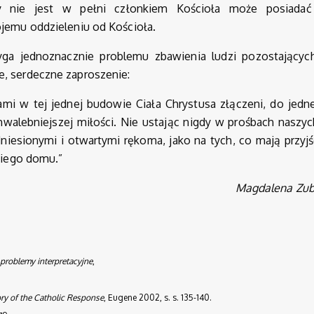
y nie jest w pełni członkiem Kościoła może posiadać
ojemu oddzieleniu od Kościoła.
yga jednoznacznie problemu zbawienia ludzi pozostającyc
e, serdeczne zaproszenie:
ami w tej jednej budowie Ciała Chrystusa złączeni, do jedne
hwalebniejszej miłości. Nie ustając nigdy w prośbach naszyc
niesionymi i otwartymi rękoma, jako na tych, co mają przyjś
kiego domu.”
Magdalena Zub
 problemy interpretacyjne
,
ory of the Catholic Response
, Eugene 2002, s. s. 135-140.