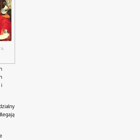
ra,
h
m
i
zialny
dlegają
e