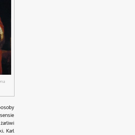
yna
posoby
 sensie
żarliwi
i. Karl