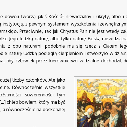
 dowoli tworzą jakiś Kościół niewidzialny i ukryty, albo i 
zką instytucją, z pewnym systemem wyszkolenia i zewnętrznym
emskigo. Przeciwnie, tak jak Chrystus Pan nie jest wtedy ca
lko Jego ludzką naturę, albo tylko naturę Boską niewidzialn
niu z obu naturami, podobnie ma się rzecz z Ciałem Jeg
ie naturę ludzką podległą cierpieniom i stworzyło widzialn
ka, aby człowiek przez kierownictwo widzialne dochodził d
 dużej liczby członków. Ale jako
ielne. Równocześnie wszystkie
 tożsamości i suwerenności. Tym
„[…] chleb bowiem, który ma być
), a równocześnie najdoskonalej