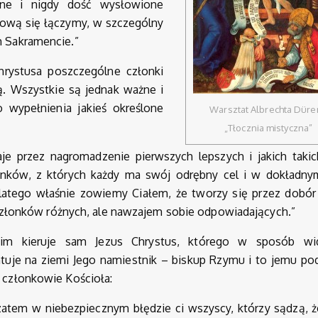
iwne i nigdy dość wysłowione
Głową się łączymy, w szczególny
 Sakramencie.”
hrystusa poszczególne członki
ią. Wszystkie są jednak ważne i
 wypełnienia jakieś określone
Warsztat Albrechta Düre
„Tłocznia mistyczna”
je przez nagromadzenie pierwszych lepszych i jakich takic
łonków, z których każdy ma swój odrębny cel i w dokładny
dlatego właśnie zowiemy Ciałem, że tworzy się przez dobór 
 członków różnych, ale nawzajem sobie odpowiadających.”
im kieruje sam Jezus Chrystus, którego w sposób wid
tuje na ziemi Jego namiestnik – biskup Rzymu i to jemu po
 członkowie Kościoła:
zatem w niebezpiecznym błędzie ci wszyscy, którzy sądzą, ż