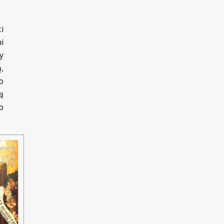
ci
i
ły
ą,
o
ą
o