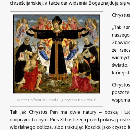
chrześcijańskiej, a także dar widzenia Boga znajdują się 
Chrystu
„Tak sa
naszego
Zbawicie
że rzec
wiernyc
światło
której s
Chryst
poszcz
wspomaga
Mistrz Epifanii w Fiesole, „Chrystus na krzyżu”
Tak jak Chrystus Pan ma dwie natury – boską i lud
nadprzyrodzonym. Pius XII ostrzega przed pokusą postr
widzialnego oblicza, albo traktując Kościół jako czysto 