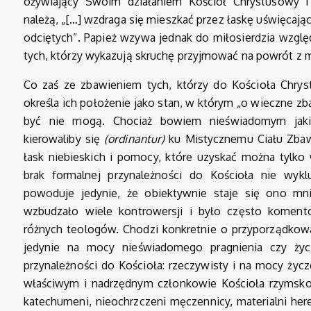
ożywiający Swoim działaniem Kościół Chrystusowy i
należą, „[…] wzdraga się mieszkać przez łaskę uświęcają
odciętych”. Papież wzywa jednak do miłosierdzia wzgl
tych, którzy wykazują skruchę przyjmować na powrót z m
Co zaś ze zbawieniem tych, którzy do Kościoła Chrys
określa ich położenie jako stan, w którym „o wieczne z
być nie mogą. Chociaż bowiem nieświadomym jaki
kierowaliby się
(ordinantur)
ku Mistycznemu Ciału Zbawic
łask niebieskich i pomocy, które uzyskać można tylko
brak formalnej przynależności do Kościoła nie wykl
powoduje jedynie, że obiektywnie staje się ono mn
wzbudzało wiele kontrowersji i było często koment
różnych teologów. Chodzi konkretnie o przyporządko
jedynie na mocy nieświadomego pragnienia czy życz
przynależności do Kościoła: rzeczywisty i na mocy życ
właściwym i nadrzędnym członkowie Kościoła rzymskokat
katechumeni, nieochrzczeni męczennicy, materialni heret