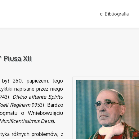
e-Bibliografia
 Piusa XII
) był 260. papieżem. Jego
cykliki napisane przez niego
943),
Divino
afflante Spiritu
oeli Reginam
(1953). Bardzo
dogmatu o Wniebowzięciu
Munificentissimus Deus
).
otyka różnych problemów, z