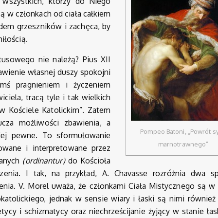
 wszystkich, którzy do Niego
cą w członkach od ciała całkiem
ędem grzeszników i zachęca, by
iłością.
tusowego nie należą? Pius XII
bawienie własnej duszy spokojni
mś pragnieniem i życzeniem
iela, tracą tyle i tak wielkich
 w Kościele Katolickim”. Zatem
ucza możliwości zbawienia, a
Pompeo Batoni, „Powrót s
iej pewne. To sformułowanie
marnotrawnego”
owane i interpretowane przez
wanych
(ordinantur)
do Kościoła
enia. I tak, na przykład, A. Chavasse rozróżnia dwa s
zenia. V. Morel uważa, że członkami Ciała Mistycznego są w
olickiego, jednak w sensie wiary i łaski są nimi również 
ycy i schizmatycy oraz niechrześcijanie żyjący w stanie łask