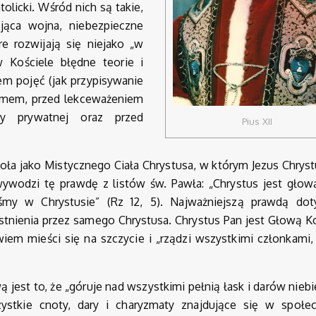
olicki. Wśród nich są takie,
ejąca wojna, niebezpieczne
re rozwijają się niejako „w
w Kościele błędne teorie i
em pojęć (jak przypisywanie
yzmem, przed lekceważeniem
wy prywatnej oraz przed
Pius XII
oła jako Mistycznego Ciała Chrystusa, w którym Jezus Chryst
wywodzi tę prawdę z listów św. Pawła: „Chrystus jest głow
eśmy w Chrystusie” (Rz 12, 5). Najważniejszą prawdą dot
istnienia przez samego Chrystusa. Chrystus Pan jest Głową K
em mieści się na szczycie i „rządzi wszystkimi członkami,
st to, że „góruje nad wszystkimi pełnią łask i darów niebi
ystkie cnoty, dary i charyzmaty znajdujące się w społec