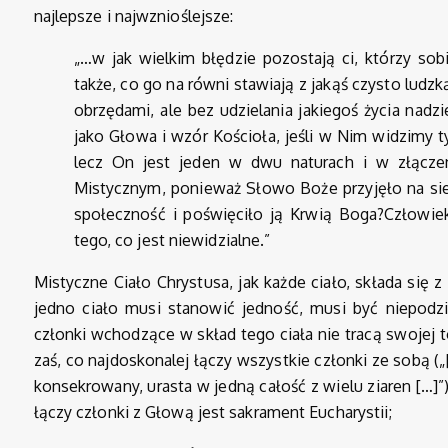
najlepsze i najwznioślejsze:
„…w jak wielkim błędzie pozostają ci, którzy sobie
także, co go na równi stawiają z jakąś czysto lud
obrzędami, ale bez udzielania jakiegoś życia nadzi
jako Głowa i wzór Kościoła, jeśli w Nim widzimy ty
lecz On jest jeden w dwu naturach i w złącze
Mistycznym, ponieważ Słowo Boże przyjęło na sieb
społeczność i poświęciło ją Krwią Boga?Człowie
tego, co jest niewidzialne.”
Mistyczne Ciało Chrystusa, jak każde ciało, składa się z
jedno ciało musi stanowić jedność, musi być niepodz
członki wchodzące w skład tego ciała nie tracą swojej
zaś, co najdoskonalej łączy wszystkie członki ze sobą (
konsekrowany, urasta w jedną całość z wielu ziaren […]”
łączy członki z Głową jest sakrament Eucharystii;