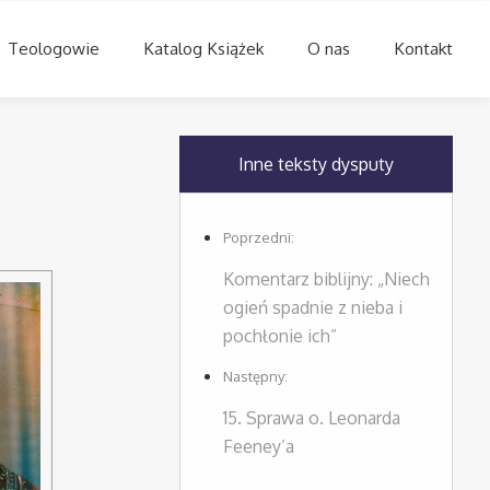
Teologowie
Katalog Książek
O nas
Kontakt
Inne teksty dysputy
Poprzedni:
Komentarz biblijny: „Niech
ogień spadnie z nieba i
pochłonie ich”
Następny:
15. Sprawa o. Leonarda
Feeney’a