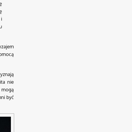
ę
ę
i
u
awzajem
 pomocą
wyznają
ta nie
ie mogą
nni być