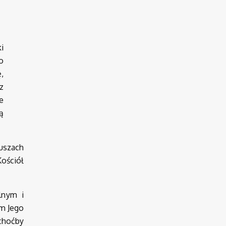
i
o
ę,
z
e
ą
uszach
ościół
lnym i
em Jego
 choćby