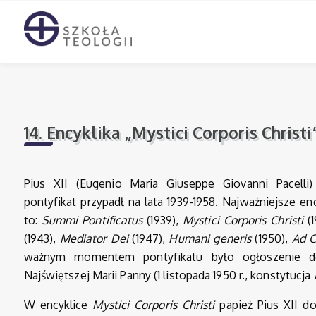
14. Encyklika „Mystici Corporis Christi”
Pius XII (Eugenio Maria Giuseppe Giovanni Pacelli
pontyfikat przypadł na lata 1939-1958. Najważniejsze en
to:
Summi Pontificatus
(1939),
Mystici Corporis Christi
(1
(1943),
Mediator Dei
(1947),
Humani generis
(1950),
Ad C
ważnym momentem pontyfikatu było ogłoszenie 
Najświętszej Marii Panny (1 listopada 1950 r., konstytucja
W encyklice
Mystici Corporis Christi
papież Pius XII d