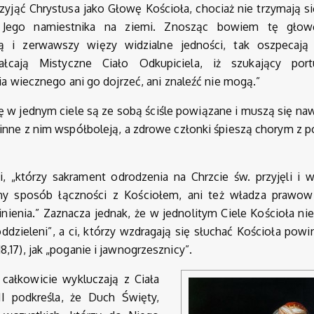
yjąć Chrystusa jako Głowę Kościoła, chociaż nie trzymają si
e Jego namiestnika na ziemi. Znosząc bowiem tę głow
ną i zerwawszy więzy widzialne jedności, tak oszpecają 
tałcają Mistyczne Ciało Odkupiciela, iż szukający port
a wiecznego ani go dojrzeć, ani znaleźć nie mogą.”
ię w jednym ciele są ze sobą ściśle powiązane i muszą się n
 inne z nim współboleją, a zdrowe członki śpieszą chorym z
, „którzy sakrament odrodzenia na Chrzcie św. przyjęli i 
ny sposób łączności z Kościołem, ani też władza prawowi
inienia.” Zaznacza jednak, że w jednolitym Ciele Kościoła n
 oddzieleni”, a ci, którzy wzdragają się słuchać Kościoła powi
,17), jak „poganie i jawnogrzesznicy”.
 całkowicie wykluczają z Ciała
II podkreśla, że Duch Święty,