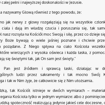
w całej pełni i najwyższej doskonałości w Jezusie.
sa nazywamy Głową również z tego powodu, że:
mo jak nerwy z głowy rozgałęziają się na wszystkie członk
 ciała i dają im władzę czucia i poruszania się, tak sam
l nasz rozsyła na Kościół moc Swoją i siłę, przez co dzieje si
zy Boże bywają o wiele jaśniej poznane i chciwie prze
h pożądane. Z Niego spływa na ciało Kościoła wszelki
, które wierzących z wysoka oświeca i każda łaska, z pomoc
tają się świętymi tak, jak On sam jest święty.”
us Pan jest źródłem i sprawcą łaski, działając w d
ególnych ludzi przez sakramenty i tak mocno Swój K
 i tak w Nim żyje, że całkowicie się z Nim utożsamia.
zką, tak Kościół istnieje w dwóch wymiarach – materia
zegania Kościoła tylko w jednym wymiarze: albo z pominięci
ludzką społeczność realizującą jedynie jakieś cele doczesne,