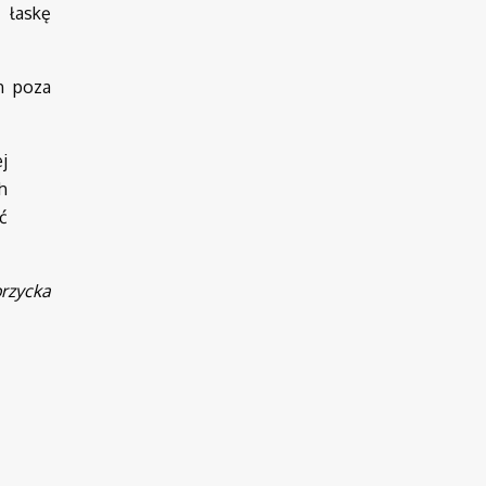
 łaskę
h poza
j
h
ć
rzycka