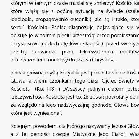
którymi w tamtym czasie musiał się zmierzyć Kościół kat
które wiążą się z ogólną sytuacją na świecie (szal
ideologie, propagowanie eugeniki), ale są i takie, któ
sercu” Kościoła. Papież diagnozuje pojawiające się 
opisuje je w formie pięciu przestróg: przed pomieszani
Chrystusowi ludzkich błędów i słabości), przed kwiet
częstej spowiedzi, przed lekceważeniem modlit
lekceważeniem modlitwy do Jezusa Chrystusa.
Jednak główną myślą Encykliki jest przedstawienie Kości
Głową, a wierni członkami tego Ciała. Ojciec Święty 
Kościoła” (Kol 1,18) i „Wszyscy jednym ciałem jest
rzeczywistości Kościoła jest to, że został powołany do 
ze względu na Jego nadzwyczajną godność, Głowa bowi
które jest wyniesiona”.
Kolejnym powodem, dla którego nazywamy Jezusa Głową je
a z tej pełności czerpie Mistyczne Jego Ciało”. Wsz