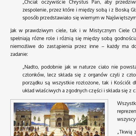
„Chciał oczywiście Chrystus Pan, aby przedz
zespolenie, przez które i między sobą i z Boską 
sposób przedstawiało się wiernym w Najświętszym
Jak w prawdziwym ciele, tak i w Mistycznym Ciele C
spełniają różne role i różnią się między sobą godnośc
niemożliwe do zastąpienia przez inne – każdy ma do
zadanie:
„Nadto, podobnie jak w naturze ciało nie powsta
członków, lecz składa się z organów czyli z cz
porządku są wszystkie rozłożone, tak i Kościół 
układ właściwych a zgodnych części i składa się z
Wszystk
reprezen
wszyscy
„Tkwią 