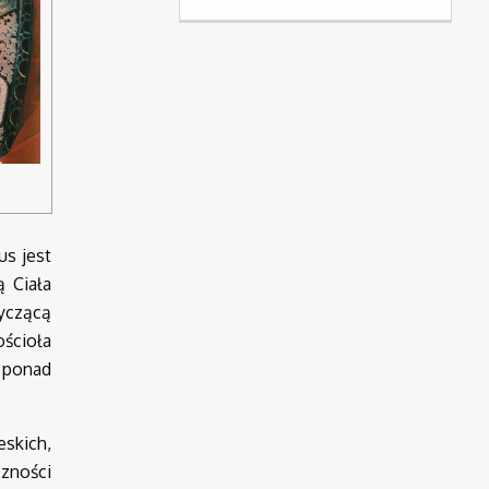
us jest
ą Ciała
yczącą
ościoła
 ponad
eskich,
zności