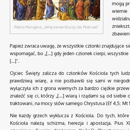
mogą prz
wierni
widzial
znieksz
Pietro Perugino, „Wręczenie kluczy św. Piotrowi”
zbawieni
Papież zwraca uwagę, że wszystkie członki znajdujące s
wspomagać, bo „[…] gdy jeden członek cierpi, wszystkie
[…]”
.
Ojciec Święty zalicza do członków Kościoła tych ludzi
prawdziwą wiarę, a nie pozbawili się sami w niegod
wyłączyła ich z grona wiernych za bardzo ciężkie przew
znaleźć się ci, którzy „[…] wiarą i rządami są od siebie
traktowani, na mocy słów samego Chrystusa (Ef 4,5; Mt 18
Nie każdy grzech wyklucza z Kościoła. Do tych, które
Kościoła należą schizma, herezja i apostazja. Pius X