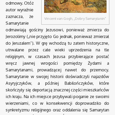
odmowy. Otóż
autor wyraźnie
zaznacza, że
Vincent van Gogh, „Dobry Samarytanin”
Samarytanie
odmawiają gościny Jezusowi, ponieważ zmierza do
Jerozolimy („nie przyjęto Go jednak, ponieważ zmierzał
do Jeruzalem”). W grę wchodzą tu zatem historyczne,
utrwalane przez całe wieki uprzedzenia na tle
religijnym, w czasach Jezusa przybierające postać
wręcz jawnej wrogości pomiędzy Żydami a
Samarytanami, prowadzącej nawet do przemocy.
Samarytanie w swojej historii doświadczyli najazdów
Asyryjczyków, a później Babilończyków, które
skończyły się deportacją znacznej części mieszkańców
ich kraju. Na ich miejsce przybywali poganie ze swoimi
wierzeniami, co w konsekwencji doprowadziło do
synkretyzmu religijnego oraz oddalenia się Samarytan