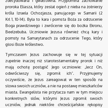
zdecydowana i gwałtowna. Przypomina zachowanie
proroka Eliasza, który zesłał ogień z nieba na żołnierzy
króla Izraela Ochozjasza, panującego w Samarii (2
Krl 1, 10-14). Była to kara i pomsta Boża za odrzucenie
Boga prawdziwego i zwrócenie się do bożka Ekronu,
Beelzebuba. Uczniowie Jezusa również chcą kary i
pomsty na Samarytanach za odrzucenie Tego, który
głosi Boże królestwo.
Tymczasem Jezus zachowuje się w tej sytuacji
zupełnie inaczej niż starotestamentalny prorok i niż
mają ochotę postąpić Jego uczniowie: „lecz On,
odwróciwszy się, zgromił ich”. Przyjmujemy
oczywiście, że Jezus zareagował w ten sposób na
słowa swoich uczniów, a nie na postawę mieszkańców
miasta. Ewangelista nie przytacza nam w tym miejscu
konkretnych słów, którymi Jezus zgromił swoich
uczniów, jednak niektóre chrześcijańskie rękopisy