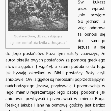
Św. Łukasz
pisze wprost:
„nie przyjęto
Go jednak”, a
więc odmowa
ta odnosi się
Gustave Dore, „Eliasz zabijający
do samego
ogniem posłańców króla Ochozjasza”
Jezusa, a nie
do Jego posłańców. Poza tym należy zauważyć, że
autor określa owych posłańców za pomocą greckiego
słowa a;ggeloi
[
angeloi
], a zatem podobnie do tego
jak bywają określani w Biblii posłańcy Boży czyli
aniołowie. Owi a;ggeloi są heroldami poprzedzającymi
nadchodzącego Jezusa, przybywają i przemawiają w
Jego imieniu reprezentując Jego osobę, podobnie jak
aniołowie przybywali i przemawiali w imieniu Boga.
Reakcja Jakuba i Jana na odmowę gościny jest bardzo