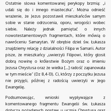
Ostatnie słowa komentowanej perykopy brzmią: „i
udali się do i innego miasteczka”. Można odnieść
wrażenie, że Jezus pozostawił mieszkańców samym
sobie w stanie odrzucenia, oporu, wrogości wobec
siebie. Należy jednak pamiętać o innych
nowotestamentowych fragmentach, które mówią o
nawróceniu Samarytan. W obrębie dzieł św. Łukasza
znajdziemy relację z działalności Filipa w Samarii. Autor
pisze, że mieszkańcy „uwierzyli Filipowi, który głosił
dobrą nowinę o królestwie Bożym oraz o imieniu
Jezusa Chrystusa oraz że wielka […] radość zapanowała
w tym mieście” (Dz 8,4-13). Ci, którzy z początku Jezusa
nie przyjęli, później z radością uwierzyli w Jego
Ewangelię.
Podsumowując, wnioski wypływające z
komentowanego fragmentu Ewangelii św. Łukasza
dotyczą pożądanych postaw u ucznia Chrystusa oraz