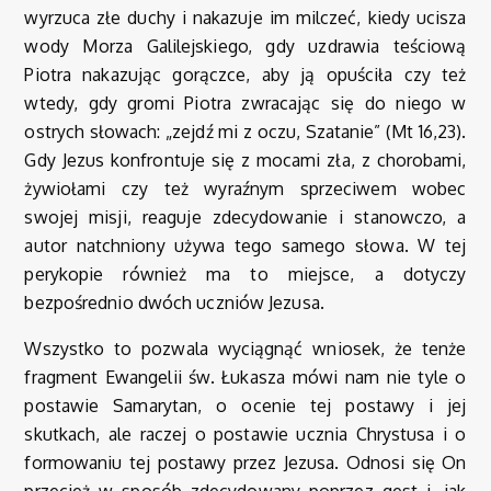
wyrzuca złe duchy i nakazuje im milczeć, kiedy ucisza
wody Morza Galilejskiego, gdy uzdrawia teściową
Piotra nakazując gorączce, aby ją opuściła czy też
wtedy, gdy gromi Piotra zwracając się do niego w
ostrych słowach: „zejdź mi z oczu, Szatanie” (Mt 16,23).
Gdy Jezus konfrontuje się z mocami zła, z chorobami,
żywiołami czy też wyraźnym sprzeciwem wobec
swojej misji, reaguje zdecydowanie i stanowczo, a
autor natchniony używa tego samego słowa. W tej
perykopie również ma to miejsce, a dotyczy
bezpośrednio dwóch uczniów Jezusa.
Wszystko to pozwala wyciągnąć wniosek, że tenże
fragment Ewangelii św. Łukasza mówi nam nie tyle o
postawie Samarytan, o ocenie tej postawy i jej
skutkach, ale raczej o postawie ucznia Chrystusa i o
formowaniu tej postawy przez Jezusa. Odnosi się On