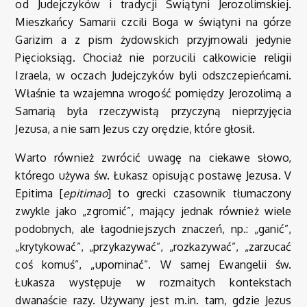
od Judejczyków i tradycji Świątyni Jerozolimskiej.
Mieszkańcy Samarii czcili Boga w świątyni na górze
Garizim a z pism żydowskich przyjmowali jedynie
Pięcioksiąg. Chociaż nie porzucili całkowicie religii
Izraela, w oczach Judejczyków byli odszczepieńcami.
Właśnie ta wzajemna wrogość pomiędzy Jerozolimą a
Samarią była rzeczywistą przyczyną nieprzyjęcia
Jezusa, a nie sam Jezus czy orędzie, które głosił.
Warto również zwrócić uwagę na ciekawe słowo,
którego używa św. Łukasz opisując postawę Jezusa. V
Epitima [
epitimao
] to grecki czasownik tłumaczony
zwykle jako „zgromić”, mający jednak również wiele
podobnych, ale łagodniejszych znaczeń, np.: „ganić”,
„krytykować”, „przykazywać”, „rozkazywać”, „zarzucać
coś komuś”, „upominać”. W samej Ewangelii św.
Łukasza występuje w rozmaitych kontekstach
dwanaście razy. Używany jest m.in. tam, gdzie Jezus