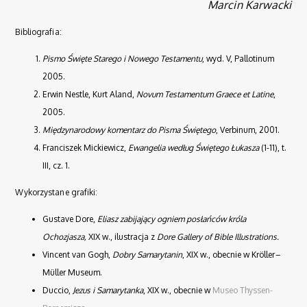
Marcin Karwacki
Bibliografia:
Pismo Święte Starego i Nowego Testamentu
, wyd. V, Pallotinum
2005.
Erwin Nestle, Kurt Aland,
Novum Testamentum Graece et Latine
,
2005.
Międzynarodowy komentarz do Pisma Świętego
, Verbinum, 2001.
Franciszek Mickiewicz,
Ewangelia według Świętego Łukasza
(1-11), t.
III, cz. 1.
Wykorzystane grafiki:
Gustave Dore,
Eliasz zabijający ogniem posłańców króla
Ochozjasza,
XIX w., ilustracja z
Dore Gallery of Bible Illustrations.
Vincent van Gogh,
Dobry Samarytanin
, XIX w., obecnie w
Kröller
–
Müller
Museum.
Duccio,
Jezus i Samarytanka
, XIX w., obecnie w
Museo Thyssen-