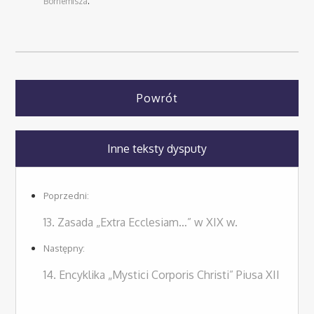
Bornemisza
.
Powrót
Inne teksty dysputy
Poprzedni:
13. Zasada „Extra Ecclesiam…” w XIX w.
Następny:
14. Encyklika „Mystici Corporis Christi” Piusa XII