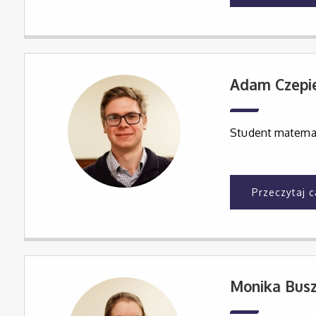
Adam Czepie
Student matemat
Przeczytaj 
Monika Bus