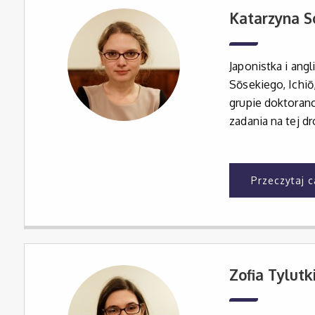
Katarzyna 
Japonistka i ang
Sōsekiego, Ichiō
grupie doktoranc
zadania na tej d
Przeczytaj 
Zofia Tylutk