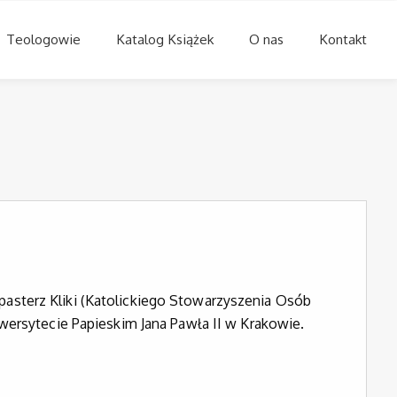
Teologowie
Katalog Książek
O nas
Kontakt
sterz Kliki (Katolickiego Stowarzyszenia Osób
wersytecie Papieskim Jana Pawła II w Krakowie.