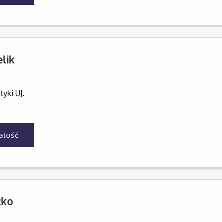
lik
yki UJ.
całość
zko