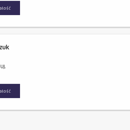
całość
zuk
 UJ.
całość