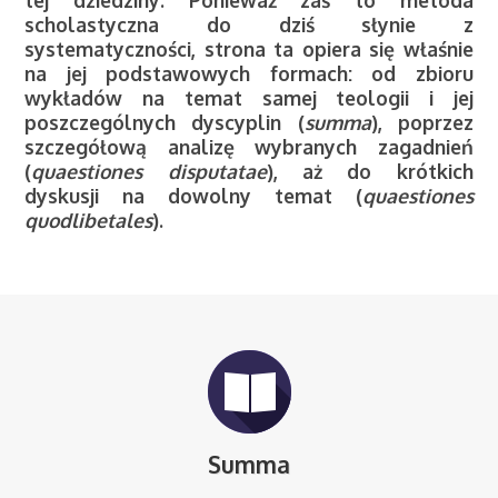
tej dziedziny. Ponieważ zaś to metoda
scholastyczna do dziś słynie z
systematyczności, strona ta opiera się właśnie
na jej podstawowych formach: od zbioru
wykładów na temat samej teologii i jej
poszczególnych dyscyplin (
summa
), poprzez
szczegółową analizę wybranych zagadnień
(
quaestiones disputatae
), aż do krótkich
dyskusji na dowolny temat (
quaestiones
quodlibetales
).
Summa